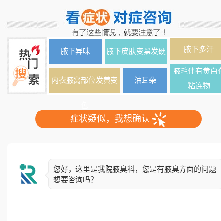
腋下多汗
腋下异味
腋下皮肤变黑发硬
腋毛伴有黄白
内衣腋窝部位发黄变
油耳朵
粘连物
色
症状疑似，我想确认
您好，这里是我院腋臭科，您是有腋臭方面的问题
想要咨询吗？
简单了解下您的情况，异味出现多久了？双侧还是