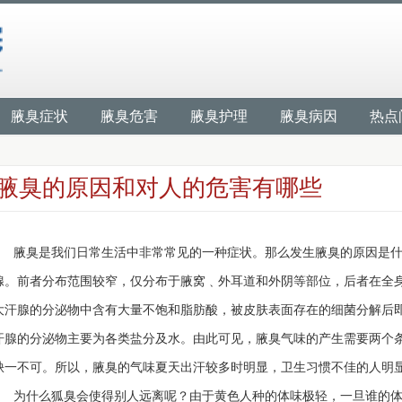
腋臭症状
腋臭危害
腋臭护理
腋臭病因
热点
腋臭的原因和对人的危害有哪些
腋臭是我们日常生活中非常常见的一种症状。那么发生腋臭的原因是什
腺。前者分布范围较窄，仅分布于腋窝﹑外耳道和外阴等部位，后者在全
大汗腺的分泌物中含有大量不饱和脂肪酸，被皮肤表面存在的细菌分解后
汗腺的分泌物主要为各类盐分及水。由此可见，腋臭气味的产生需要两个
缺一不可。所以，腋臭的气味夏天出汗较多时明显，卫生习惯不佳的人明
为什么狐臭会使得别人远离呢？由于黄色人种的体味极轻，一旦谁的体