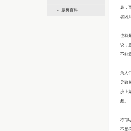
鼻，
腋臭百科
者因
也就
说，
不好
为人
导致
济上
觑。
称“
不是