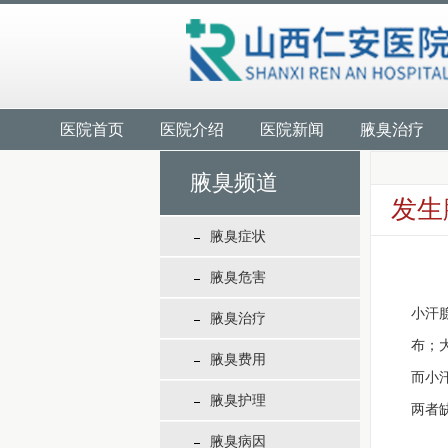
医院首页
医院介绍
医院新闻
腋臭治疗
腋臭频道
发生
腋臭症状
腋臭危害
小汗
腋臭治疗
布；
腋臭费用
而小
腋臭护理
两者
腋臭病因