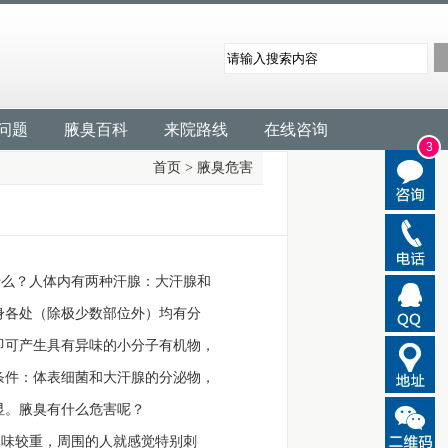
问题
腋臭百科
来院路线
在线咨询
3
首页
>
腋臭危害
么？人体内有两种汗腺：大汗腺和
身各处（除极少数部位外）均有分
即可产生具有异味的小分子有机物，
条件：体表细菌和大汗腺的分泌物，
显。腋臭有什么危害呢？
味较重，周围的人就感觉特别刺