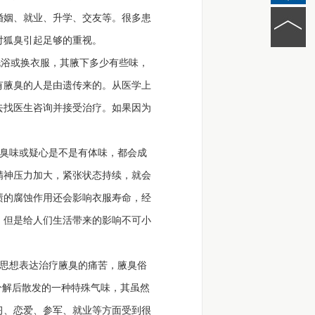
婚姻、就业、升学、交友等。很多患
对狐臭引起足够的重视。
浴或换衣服，其腋下多少有些味，
有腋臭的人是由遗传来的。从医学上
去找医生咨询并接受治疗。如果因为
臭味或疑心是不是有体味，都会成
精神压力加大，紧张状态持续，就会
渍的腐蚀作用还会影响衣服寿命，经
，但是给人们生活带来的影响不可小
思想表达治疗腋臭的痛苦，腋臭俗
分解后散发的一种特殊气味，其虽然
习、恋爱、参军、就业等方面受到很