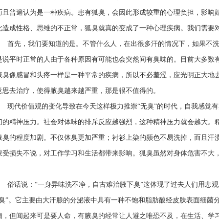
而且普遍认为是一种疾病。患有狐臭，会因此形成较重的心理负担，影响
此造成性格、思维的不正常，狐臭就真的变成了一种心理疾病。我们需要
首先，我们要知道的是。不管什么人，在出很多汗的情况下，如果不洗
是说平时正常的人由于各种原因有可能也会突然间有臭味的。目前大多数
腋臭像感冒和头疼一样是一种平常的疾病，所以不必羞涩，应光明正大地
意思去治疗，使得腋臭越来越严重，那是很不值得的。
现代价值观的变化导致在今天这样极力推崇“无臭”的时代，自我感觉有
们的精神压力。社会对体味的排斥反应越强烈，这种精神压力就会越大。
腋臭的程度加剧。不仅体臭更加严重；衬衫上染的颜色不易洗掉，而且汗
蒙受损失不说，对工作学习和生活都带来影响。狐臭虽然对身体危害不大
俗话说：“一身异味洗不净，自古难治腋下臭”这体现了过去人们用悲观
狐臭”。它主要由大汗腺的分泌液中具有一种不饱和脂肪酸经皮肤表面细菌
病，但闻起来可是要人命，有腋臭的经常让人避之唯恐不及，在生活、学