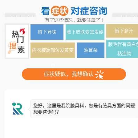
腋下多汗
腋下异味
腋下皮肤变黑发硬
腋毛伴有黄白
内衣腋窝部位发黄变
油耳朵
粘连物
色
症状疑似，我想确认
您好，这里是我院腋臭科，您是有腋臭方面的问题
想要咨询吗？
简单了解下您的情况，异味出现多久了？双侧还是