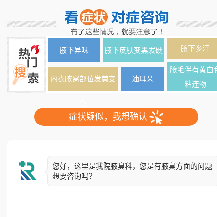
腋下多汗
腋下异味
腋下皮肤变黑发硬
腋毛伴有黄白
内衣腋窝部位发黄变
油耳朵
粘连物
色
症状疑似，我想确认
您好，这里是我院腋臭科，您是有腋臭方面的问题
想要咨询吗？
简单了解下您的情况，异味出现多久了？双侧还是